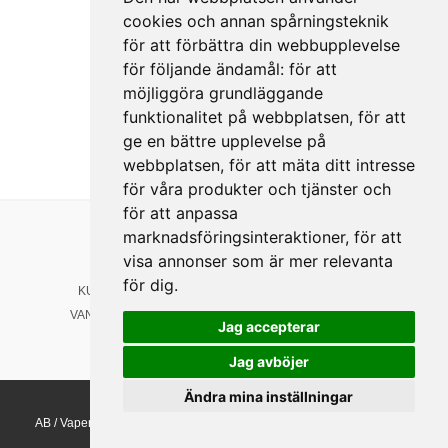
cookies och annan spårningsteknik
för att förbättra din webbupplevelse
för följande ändamål:
för att
möjliggöra grundläggande
funktionalitet på webbplatsen
,
för att
ge en bättre upplevelse på
webbplatsen
,
för att mäta ditt intresse
för våra produkter och tjänster och
för att anpassa
marknadsföringsinteraktioner
,
för att
Länkar
Följ oss
visa annonser som är mer relevanta
HEM
Facebook
för dig
.
KUNDSERVICE
Instagram
VANLIGA FRÅGOR
Jag accepterar
YouTube
NYHETER
Jag avböjer
Ändra mina inställningar
Copyright © 2009-2026 Vapenprodukter Sverige
AB / Vapenvårdsbutiken | E-post: kundservice@vapenvardsbutiken.se