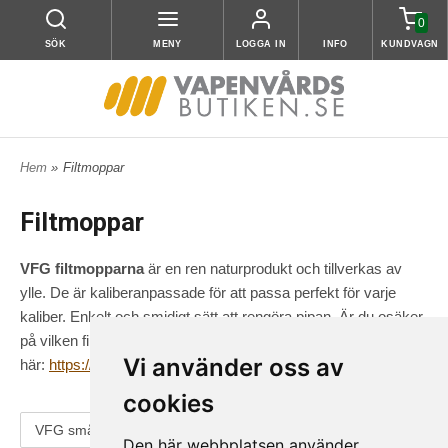
0
SÖK
MENY
LOGGA IN
INFO
KUNDVAGN
Hem
»
Filtmoppar
Filtmoppar
VFG filtmopparna
är en ren naturprodukt och tillverkas av
ylle. De är kaliberanpassade för att passa perfekt för varje
kaliber. Enkelt och smidigt sätt att rengöra pipan. Är du osäker
på vilken filtmopp som passar din kaliber se guiden
Vi använder oss av
här:
https://www.vapenvardsbutiken.se/dokument/VFG_guide.pdf
cookies
VFG småpack
VFG storpack
Tipton Filtmopp
Den här webbplatsen använder