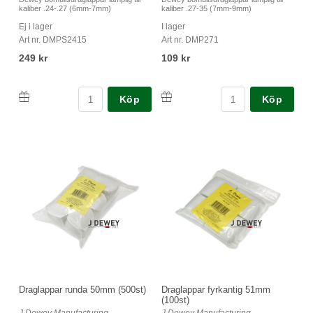
kaliber .24-.27 (6mm-7mm)
kaliber .27-35 (7mm-9mm)
Ej i lager
I lager
Art nr. DMPS2415
Art nr. DMP271
249 kr
109 kr
Köp
Köp
Draglappar runda 50mm (500st)
Draglappar fyrkantig 51mm
(100st)