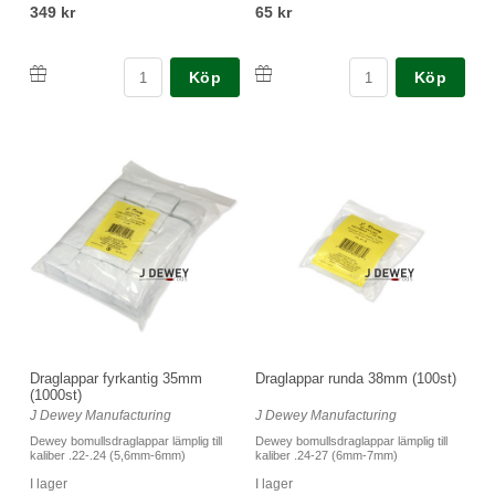
349 kr
65 kr
Köp
Köp
Draglappar fyrkantig 35mm
Draglappar runda 38mm (100st)
(1000st)
J Dewey Manufacturing
J Dewey Manufacturing
Dewey bomullsdraglappar lämplig till
Dewey bomullsdraglappar lämplig till
kaliber .22-.24 (5,6mm-6mm)
kaliber .24-27 (6mm-7mm)
I lager
I lager