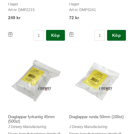
I lager
I lager
Art nr. DMP2215
Art nr. DMPS241
249 kr
72 kr
Köp
Köp
Draglappar fyrkantig 45mm
Draglappar runda 50mm (100st)
(500st)
J Dewey Manufacturing
J Dewey Manufacturing
Dewey bomullsdraglappar lämplig till
Dewey bomullsdraglappar lämplig till