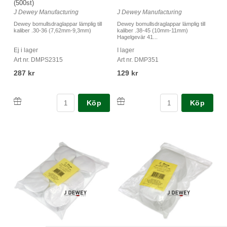
(500st)
J Dewey Manufacturing
J Dewey Manufacturing
Dewey bomullsdraglappar lämplig till
Dewey bomullsdraglappar lämplig till
kaliber .30-36 (7,62mm-9,3mm)
kaliber .38-45 (10mm-11mm)
Hagelgevär 41...
Ej i lager
I lager
Art nr. DMPS2315
Art nr. DMP351
287 kr
129 kr
Köp
Köp