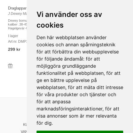
Draglappar runda 70mm (250st)
Draglappar runda 90mm (100st)
Vi använder oss av
J Dewey Manufacturing
J Dewey Manufacturing
Dewey bomullsdraglappar lämplig till
Dewey bomullsdraglappar lämplig till
cookies
kaliber .38-45 (10mm-11mm)
kaliber Hagelgevär 16,12,10
Hagelgevär 41...
I lager
I lager
Den här webbplatsen använder
Art nr. DMP35125
Art nr. DMP121
cookies och annan spårningsteknik
299 kr
197 kr
för att förbättra din webbupplevelse
för följande ändamål:
för att
möjliggöra grundläggande
Köp
Köp
funktionalitet på webbplatsen
,
för att
ge en bättre upplevelse på
webbplatsen
,
för att mäta ditt intresse
för våra produkter och tjänster och
för att anpassa
marknadsföringsinteraktioner
,
för att
Länkar
Följ oss
visa annonser som är mer relevanta
HEM
Facebook
för dig
.
KUNDSERVICE
Instagram
VANLIGA FRÅGOR