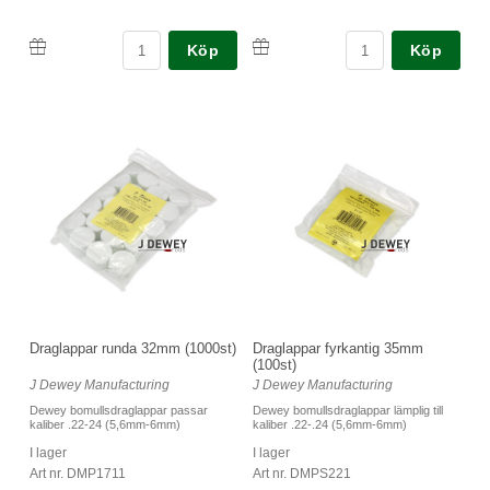
Köp
Köp
Draglappar runda 32mm (1000st)
Draglappar fyrkantig 35mm
(100st)
J Dewey Manufacturing
J Dewey Manufacturing
Dewey bomullsdraglappar passar
Dewey bomullsdraglappar lämplig till
kaliber .22-24 (5,6mm-6mm)
kaliber .22-.24 (5,6mm-6mm)
I lager
I lager
Art nr. DMP1711
Art nr. DMPS221