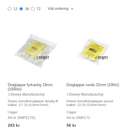
Välj sortering
12
36
72
Draglappar fyrkantig 19mm
Draglappar runda 32mm (100st)
(1000st)
J Dewey Manufacturing
J Dewey Manufacturing
Dewey bomullsdraglappar lämplig till
Dewey bomullsdraglappar passar
kaliber .17-.20 (4,5mm-5mm)
kaliber .22-24 (5,6mm-6mm)
I lager
I lager
Art nr. DMPS1701
Art nr. DMP171
283 kr
56 kr