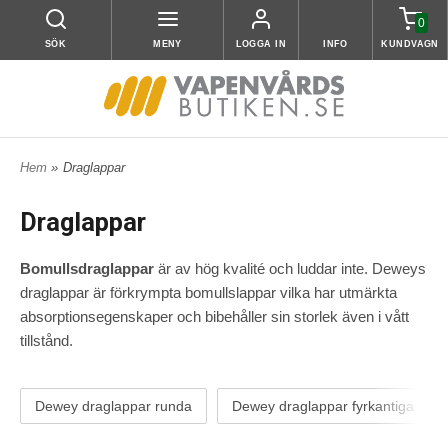
0
SÖK
MENY
LOGGA IN
INFO
KUNDVAGN
Hem
»
Draglappar
Draglappar
Bomullsdraglappar
är av hög kvalité och luddar inte. Deweys
draglappar är förkrympta bomullslappar vilka har utmärkta
absorptionsegenskaper och bibehåller sin storlek även i vått
tillstånd.
Dewey draglappar runda
Dewey draglappar fyrkantiga