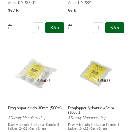
Art nr. DMPS2211
Art nr. DMP221
367 kr
66 kr
Köp
Köp
Draglappar runda 38mm (500st)
Draglappar fyrkantig 45mm
(100st)
J Dewey Manufacturing
J Dewey Manufacturing
Dewey bomullsdraglappar lämplig till
Dewey bomullsdraglappar lämplig till
kaliber .24-27 (6mm-7mm)
kaliber .24-.27 (6mm-7mm)