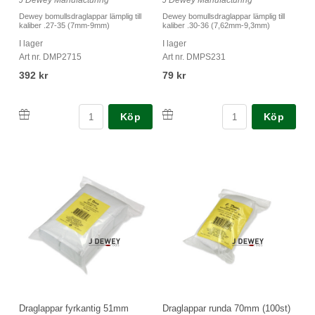
J Dewey Manufacturing
J Dewey Manufacturing
Dewey bomullsdraglappar lämplig till
Dewey bomullsdraglappar lämplig till
kaliber .27-35 (7mm-9mm)
kaliber .30-36 (7,62mm-9,3mm)
I lager
I lager
Art nr. DMP2715
Art nr. DMPS231
392 kr
79 kr
Köp
Köp
Draglappar fyrkantig 51mm
Draglappar runda 70mm (100st)