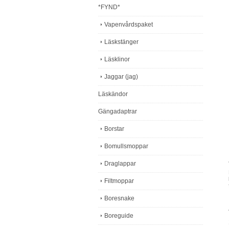
*FYND*
Vapenvårdspaket
Läskstänger
Läsklinor
Jaggar (jag)
Läskändor
Gängadaptrar
Borstar
Bomullsmoppar
Draglappar
Filtmoppar
Boresnake
Boreguide