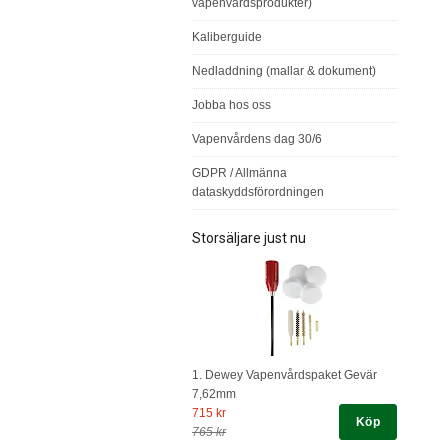
vapenvårdsprodukter)
Kaliberguide
Nedladdning (mallar & dokument)
Jobba hos oss
Vapenvårdens dag 30/6
GDPR / Allmänna
dataskyddsförordningen
Storsäljare just nu
1. Dewey Vapenvårdspaket Gevär
7,62mm
715 kr
Köp
765 kr