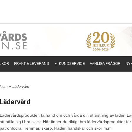
LLKOR
FRAKT & LEVERANS
KUNDSERVICE
VANLIGA FRÅGOR
NY
Hem
»
Lädervård
Lädervård
Lädervårdsprodukter, ta hand om och vårda din utrustning av läder. Lä
att hålla sig i bra skick. Här finner du riktigt bra lädervårdsprodukter 
patronfodral, remmar, skärp, kläder, handskar och skor m.m