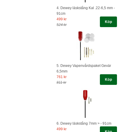
4. Dewey läskstång Kal .22-6,5 mm -
91cm
499 kr
Köp
524 kr
5. Dewey Vapenvårdspaket Gevär
6,5mm
761 kr
Köp
811 kr
6. Dewey läskstång 7mm > - 91cm
499 kr
Köp