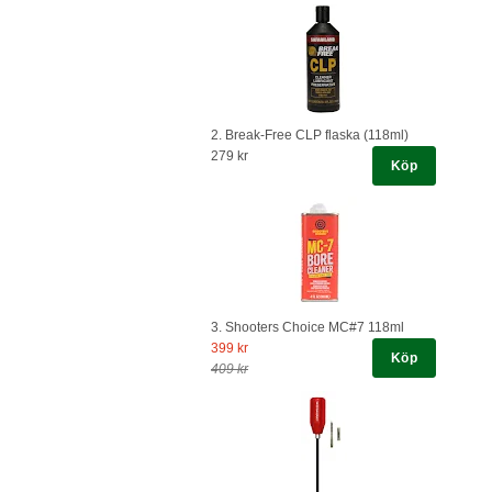
2. Break-Free CLP flaska (118ml)
279 kr
Köp
3. Shooters Choice MC#7 118ml
399 kr
Köp
409 kr