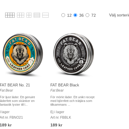
Välj sorter
12
36
72
FAT BEAR No. 21
FAT BEAR Black
Fat Bear
Fat Bear
För ljust läder. Ett genuint
För mörkt läder. Ett unikt recept
läderfett som skänker en
med björnfett och trätjära som
fantastik lyster till l...
tillsammans ...
I lager
Ej i lager
Art nr. FBNO21
Art nr. FBBLK
189 kr
189 kr