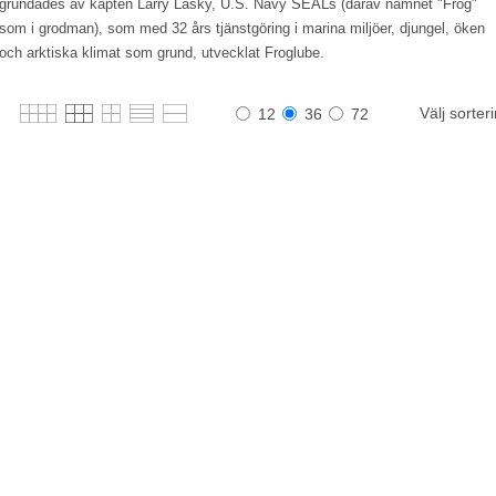
grundades av kapten Larry Lasky, U.S. Navy SEA
Ls (därav namnet "Frog"
som i grodman), som med 32 års tjänstgöring i marina miljöer, djungel, öken
och arktiska klimat som grund, utvecklat Froglube.
Välj sorter
12
36
72