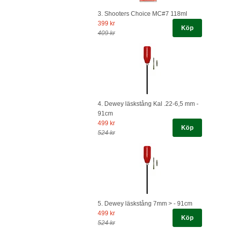
3. Shooters Choice MC#7 118ml
399 kr
Köp
409 kr
4. Dewey läskstång Kal .22-6,5 mm -
91cm
499 kr
Köp
524 kr
5. Dewey läskstång 7mm > - 91cm
499 kr
Köp
524 kr