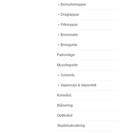
Bomullsmoppar
Draglappar
Filtmoppar
Boresnake
Boreguide
Patronläge
Muzzleguide
Solvents
Vapenolja & Vapenfett
Kolvvård
Blånering
Optikvård
Skyddsutrustning