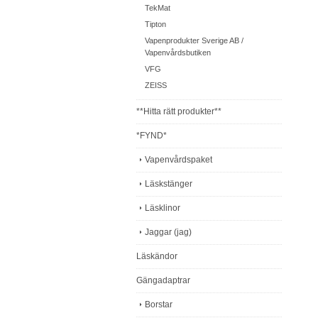
TekMat
Tipton
Vapenprodukter Sverige AB /
Vapenvårdsbutiken
VFG
ZEISS
**Hitta rätt produkter**
*FYND*
Vapenvårdspaket
Läskstänger
Läsklinor
Jaggar (jag)
Läskändor
Gängadaptrar
Borstar