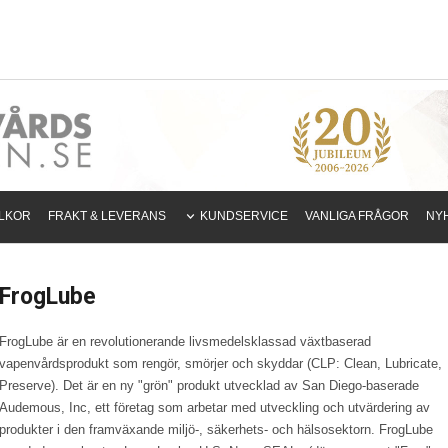
LLKOR
FRAKT & LEVERANS
KUNDSERVICE
VANLIGA FRÅGOR
NY
FrogLube
FrogLube är en revolutionerande livsmedelsklassad växtbaserad
vapenvårdsprodukt som rengör, smörjer och skyddar (CLP: Clean, Lubricate,
Preserve). Det är en ny "grön" produkt utvecklad av San Diego-baserade
Audemous, Inc, ett företag som arbetar med utveckling och utvärdering av
produkter i den framväxande miljö-, säkerhets- och hälsosektorn. FrogLube