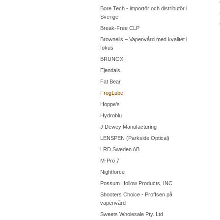
Bore Tech - importör och distributör i
Sverige
Break-Free CLP
Brownells – Vapenvård med kvalitet i
fokus
BRUNOX
Ejendals
Fat Bear
FrogLube
Hoppe's
Hydroblu
J Dewey Manufacturing
LENSPEN (Parkside Optical)
LRD Sweden AB
M-Pro 7
Nightforce
Possum Hollow Products, INC
Shooters Choice - Proffsen på
vapenvård
Sweets Wholesale Pty. Ltd