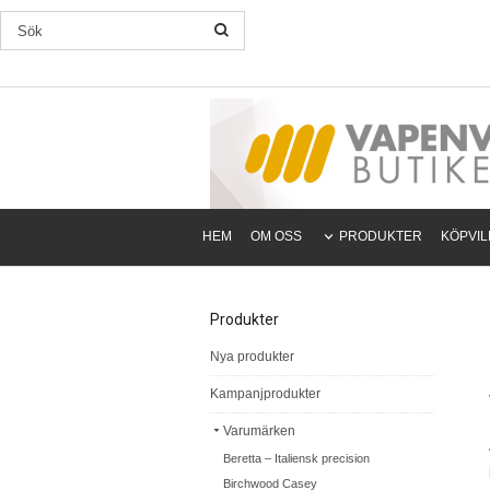
HEM
OM OSS
PRODUKTER
KÖPVI
Produkter
Nya produkter
Kampanjprodukter
Varumärken
Beretta – Italiensk precision
Birchwood Casey