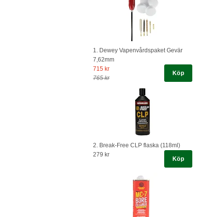
1. Dewey Vapenvårdspaket Gevär
7,62mm
715 kr
Köp
765 kr
2. Break-Free CLP flaska (118ml)
279 kr
Köp