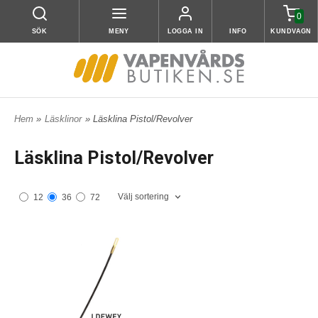
0
SÖK
MENY
LOGGA IN
INFO
KUNDVAGN
Hem
»
Läsklinor
» Läsklina Pistol/Revolver
Läsklina Pistol/Revolver
Välj sortering
12
36
72