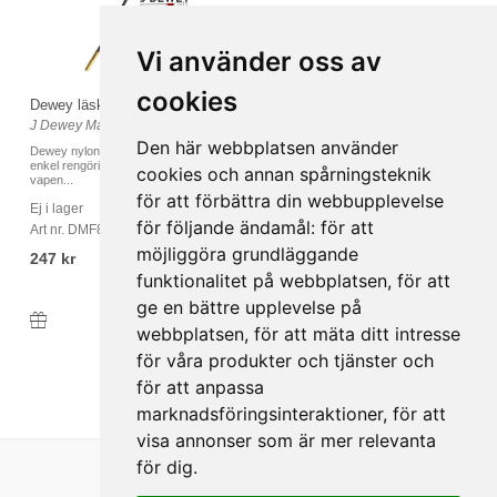
Vi använder oss av
cookies
Dewey läsklina Pistol/Revolver
J Dewey Manufacturing
Den här webbplatsen använder
Dewey nylonöverdragna läsklina för
enkel rengöring av halvautomater och
cookies och annan spårningsteknik
vapen...
för att förbättra din webbupplevelse
Ej i lager
för följande ändamål:
för att
Art nr. DMF8
möjliggöra grundläggande
247 kr
funktionalitet på webbplatsen
,
för att
ge en bättre upplevelse på
Köp
webbplatsen
,
för att mäta ditt intresse
för våra produkter och tjänster och
för att anpassa
marknadsföringsinteraktioner
,
för att
visa annonser som är mer relevanta
för dig
.
Länkar
Följ oss