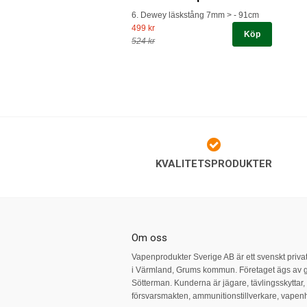
6. Dewey läskstång 7mm > - 91cm
499 kr
Köp
524 kr
KVALITETSPRODUKTER
Om oss
Vapenprodukter Sverige AB är ett svenskt priva
i Värmland, Grums kommun. Företaget ägs av 
Sötterman. Kunderna är jägare, tävlingsskyttar
försvarsmakten, ammunitionstillverkare, vape