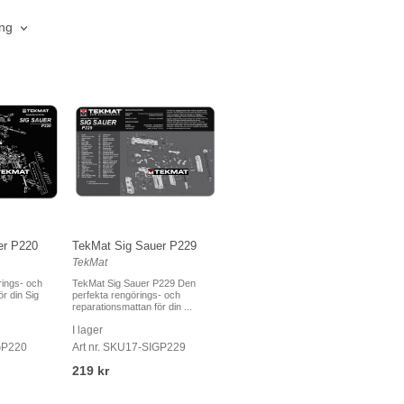
ing
er P220
TekMat Sig Sauer P229
TekMat
rings- och
TekMat Sig Sauer P229 Den
r din Sig
perfekta rengörings- och
reparationsmattan för din ...
I lager
GP220
Art nr. SKU17-SIGP229
219 kr