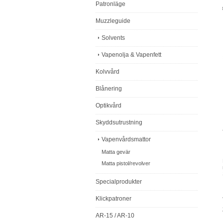
Patronläge
Muzzleguide
Solvents
Vapenolja & Vapenfett
Kolvvård
Blånering
Optikvård
Skyddsutrustning
Vapenvårdsmattor
Matta gevär
Matta pistol/revolver
Specialprodukter
Klickpatroner
AR-15 / AR-10