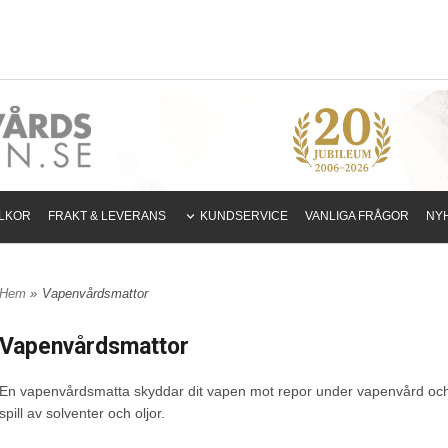
LLKOR
FRAKT & LEVERANS
KUNDSERVICE
VANLIGA FRÅGOR
NY
Hem
»
Vapenvårdsmattor
Vapenvårdsmattor
En vapenvårdsmatta skyddar dit vapen mot repor under vapenvård och
spill av solventer och oljor.