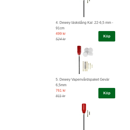
4. Dewey läskstång Kal .22-6,5 mm -
91cm
499 kr
Köp
524 kr
5. Dewey Vapenvårdspaket Gevär
6,5mm
761 kr
Köp
811 kr