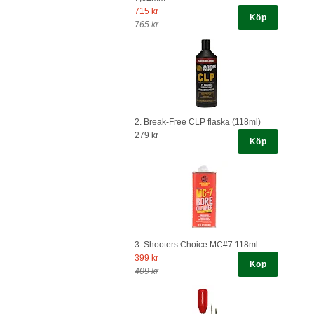
715 kr
Köp
765 kr
2. Break-Free CLP flaska (118ml)
279 kr
Köp
3. Shooters Choice MC#7 118ml
399 kr
Köp
409 kr