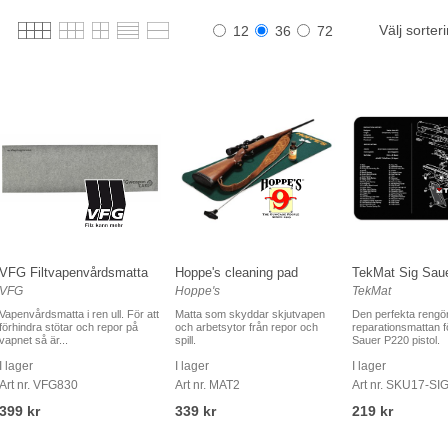
Välj sorter
12
36
72
VFG Filtvapenvårdsmatta
Hoppe's cleaning pad
TekMat Sig Sau
VFG
Hoppe's
TekMat
Vapenvårdsmatta i ren ull. För att
Matta som skyddar skjutvapen
Den perfekta rengö
förhindra stötar och repor på
och arbetsytor från repor och
reparationsmattan fö
vapnet så är...
spill.
Sauer P220 pistol.
I lager
I lager
I lager
Art nr. VFG830
Art nr. MAT2
Art nr. SKU17-SI
399 kr
339 kr
219 kr