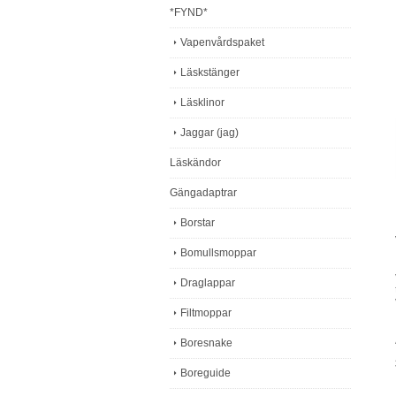
*FYND*
Vapenvårdspaket
Läskstänger
Läsklinor
Jaggar (jag)
Läskändor
Gängadaptrar
Borstar
Bomullsmoppar
Draglappar
Filtmoppar
Boresnake
Boreguide