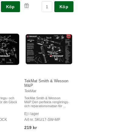
Köp
Köp
TekMat Smith & Wesson
M&P
TekMat
rings- och
TekMat Smith & Wesson
ör din Glock
M&P Den perfekta rengörings-
och reparationsmattan för ...
Ej i lager
LOCK
Art nr. SKU17-SW-MP
219 kr