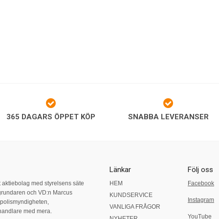
365 DAGARS ÖPPET KÖP
SNABBA LEVERANSER
Länkar
Följ oss
t aktiebolag med styrelsens säte
HEM
Facebook
grundaren och VD:n Marcus
KUNDSERVICE
Instagram
, polismyndigheten,
VANLIGA FRÅGOR
nhandlare med mera.
YouTube
NYHETER