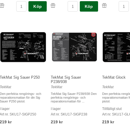
Köp
Köp
TekMat Sig Sauer P250
TekMat Sig Sauer
TekMat Glock
P238/938
TekMat
TekMat
TekMat
Den perfekta rengörings- och
TekMat Sig Sauer P238/938 Den
Den perfekta rengö
reparationsmattan för din Sig
perfekta rengörings- och
reparationsmattan f
Sauer P250 pistol.
reparationsmattan för ...
pistol.
I lager
I lager
Tillfälligt slut
Art nr. SKU17-SIGP250
Art nr. SKU17-SIGP238
Art nr. SKU17-G
219 kr
219 kr
219 kr