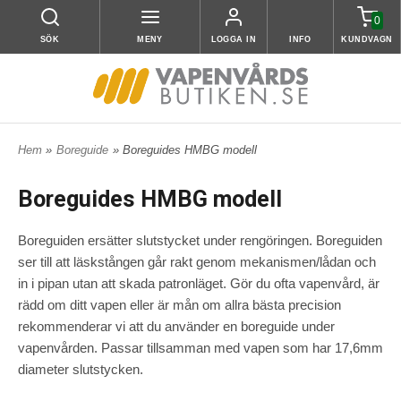
0
SÖK
MENY
LOGGA IN
INFO
KUNDVAGN
Hem
»
Boreguide
» Boreguides HMBG modell
Boreguides HMBG modell
Boreguiden ersätter slutstycket under rengöringen. Boreguiden
ser till att läskstången går rakt genom mekanismen/lådan och
in i pipan utan att skada patronläget. Gör du ofta vapenvård, är
rädd om ditt vapen eller är mån om allra bästa precision
rekommenderar vi att du använder en boreguide under
vapenvården. Passar tillsamman med vapen som har 17,6mm
diameter slutstycken.