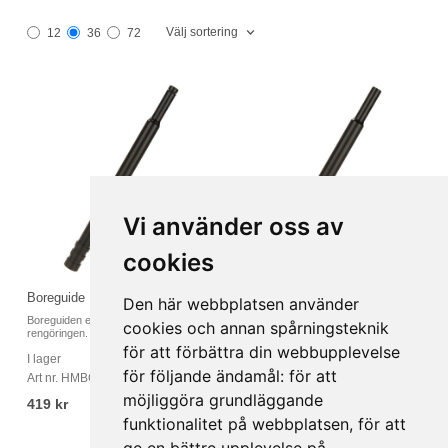
Välj sortering
12
36
72
Vi använder oss av
cookies
Boreguide HMBG04
Boreguide HMBG06
Den här webbplatsen använder
Boreguiden ersätter slutstycket under
Passar kaliber 9,3x62
cookies och annan spårningsteknik
rengöringen. Boreguiden ser till att lä...
för att förbättra din webbupplevelse
I lager
Ej i lager
för följande ändamål:
för att
Art nr. HMBG04
Art nr. HMBG06
möjliggöra grundläggande
419 kr
419 kr
funktionalitet på webbplatsen
,
för att