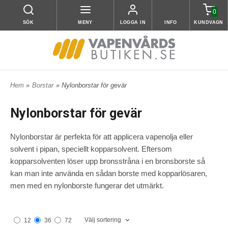
0
SÖK
MENY
LOGGA IN
INFO
KUNDVAGN
Hem
»
Borstar
» Nylonborstar för gevär
Nylonborstar för gevär
Nylonborstar är perfekta för att applicera vapenolja eller
solvent i pipan, speciellt kopparsolvent. Eftersom
kopparsolventen löser upp bronsstråna i en bronsborste så
kan man inte använda en sådan borste med kopparlösaren,
men med en nylonborste fungerar det utmärkt.
Välj sortering
12
36
72