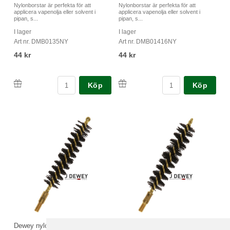
Nylonborstar är perfekta för att
Nylonborstar är perfekta för att
applicera vapenolja eller solvent i
applicera vapenolja eller solvent i
pipan, s...
pipan, s...
I lager
I lager
Art nr. DMB0135NY
Art nr. DMB01416NY
44 kr
44 kr
Köp
Köp
Dewey nylonborste kal
Dewey nylonborste kal