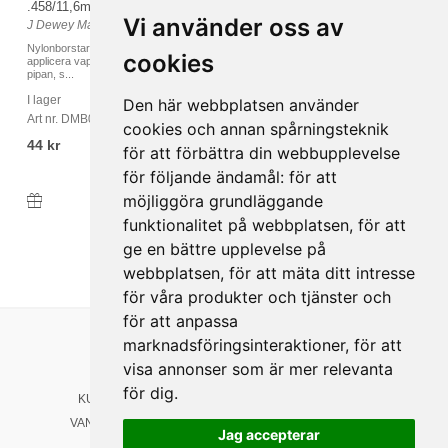
.458/11,6mm
.50/12,7mm
Vi använder oss av
J Dewey Manufacturing
J Dewey Manufacturing
Nylonborstar är perfekta för att
Nylonborstar är perfekta för att
cookies
applicera vapenolja eller solvent i
applicera vapenolja eller solvent i
pipan, s...
pipan, s...
I lager
I lager
Den här webbplatsen använder
Art nr. DMB01458NY
Art nr. DMB0150NY
cookies och annan spårningsteknik
44 kr
44 kr
för att förbättra din webbupplevelse
för följande ändamål:
för att
möjliggöra grundläggande
Köp
Köp
funktionalitet på webbplatsen
,
för att
ge en bättre upplevelse på
webbplatsen
,
för att mäta ditt intresse
för våra produkter och tjänster och
för att anpassa
marknadsföringsinteraktioner
,
för att
Länkar
Följ oss
visa annonser som är mer relevanta
HEM
Facebook
för dig
.
KUNDSERVICE
Instagram
VANLIGA FRÅGOR
Jag accepterar
YouTube
NYHETER