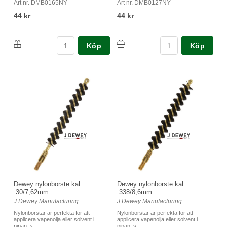
Art nr. DMB0165NY
Art nr. DMB0127NY
44 kr
44 kr
Köp
Köp
Dewey nylonborste kal
Dewey nylonborste kal
.30/7,62mm
.338/8,6mm
J Dewey Manufacturing
J Dewey Manufacturing
Nylonborstar är perfekta för att
Nylonborstar är perfekta för att
applicera vapenolja eller solvent i
applicera vapenolja eller solvent i
pipan, s...
pipan, s...