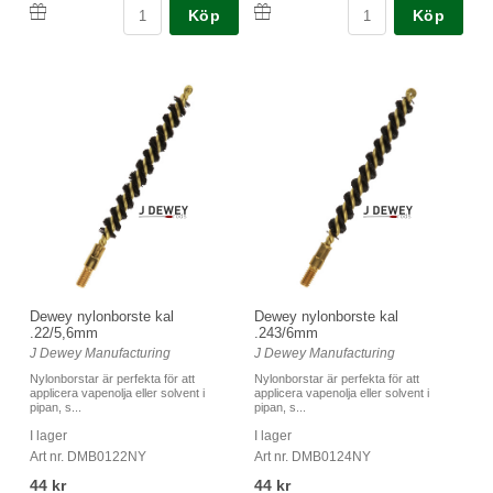
Köp
Köp
Dewey nylonborste kal
Dewey nylonborste kal
.22/5,6mm
.243/6mm
J Dewey Manufacturing
J Dewey Manufacturing
Nylonborstar är perfekta för att
Nylonborstar är perfekta för att
applicera vapenolja eller solvent i
applicera vapenolja eller solvent i
pipan, s...
pipan, s...
I lager
I lager
Art nr. DMB0122NY
Art nr. DMB0124NY
44 kr
44 kr