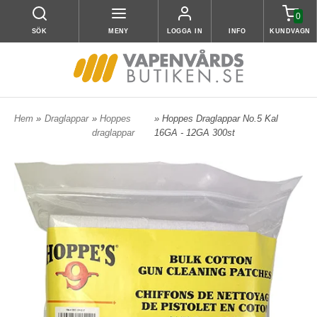
0
SÖK
MENY
LOGGA IN
INFO
KUNDVAGN
Hem
»
Draglappar
»
Hoppes
» Hoppes Draglappar No.5 Kal
draglappar
16GA - 12GA 300st