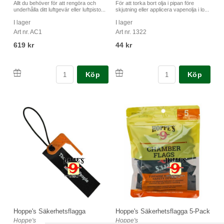
Allt du behöver för att rengöra och
För att torka bort olja i pipan före
underhålla ditt luftgevär eller luftpisto...
skjutning eller applicera vapenolja i lo...
I lager
I lager
Art nr. AC1
Art nr. 1322
619 kr
44 kr
Köp
Köp
Hoppe's Säkerhetsflagga
Hoppe's Säkerhetsflagga 5-Pack
Hoppe's
Hoppe's