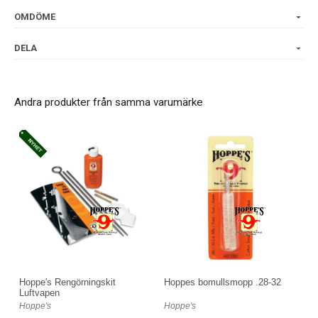
OMDÖME
Mycket hög uppsugningsförmåga.
Luddar inte
DELA
Jämn form
Varför gå ifrån något som fungerar så bra? I över ett sekel har
Andra produkter från samma varumärke
Hoppe?s No. 9 bistått jägare och skyttar med pålitliga
vapenvårdsprodukter som håller dina vapen i topptrim.
Produkter som rengör, skyddar och förbättrar precisionen.
Hoppe's Rengörningskit
Hoppes bomullsmopp .28-32
Luftvapen
Hoppe's
Hoppe's