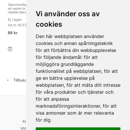
Säkerhetsflagga som tydligt signalerar
Säkerhetsflagga som tydligt signalerar
att vapnet är
att vapnet är
Vi använder oss av
oladdat.Säkerhetsflaggan...
oladdat. Säkerhetsflagga...
Ej i lager
I lager
cookies
Art nr. HCF1
Art nr. HCF5
89 kr
339 kr
Den här webbplatsen använder
cookies och annan spårningsteknik
för att förbättra din webbupplevelse
Köp
Köp
för följande ändamål:
för att
möjliggöra grundläggande
funktionalitet på webbplatsen
,
för att
ge en bättre upplevelse på
Tillbaka
webbplatsen
,
för att mäta ditt intresse
för våra produkter och tjänster och
för att anpassa
marknadsföringsinteraktioner
,
för att
Länkar
Följ oss
visa annonser som är mer relevanta
HEM
Facebook
för dig
.
KUNDSERVICE
Instagram
VANLIGA FRÅGOR