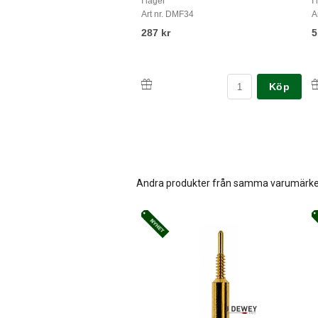
I lager
I
Art nr. DMF34
A
287 kr
5
Köp
Andra produkter från samma varumärk