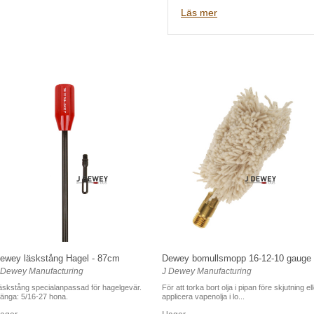
Läs mer
Gänga: 5/16-27 hane
Kaliber 10 / 10GAU / Hagelge
Deweys produkter är de bäst
som andra tillverkare försöke
deras jakt på precision, före
ewey läskstång Hagel - 87cm
Dewey bomullsmopp 16-12-10 gauge
 Dewey Manufacturing
J Dewey Manufacturing
äskstång specialanpassad för hagelgevär.
För att torka bort olja i pipan före skjutning el
änga: 5/16-27 hona.
applicera vapenolja i lo...