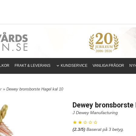
LLKOR
FRAKT & LEVERANS
KUNDSERVICE
VANLIGA FRÅGOR
NY
r
» Dewey bronsborste Hagel kal 10
Dewey bronsborste 
J Dewey Manufacturing
(
2.3
/5)
Baserat på
3
betyg.