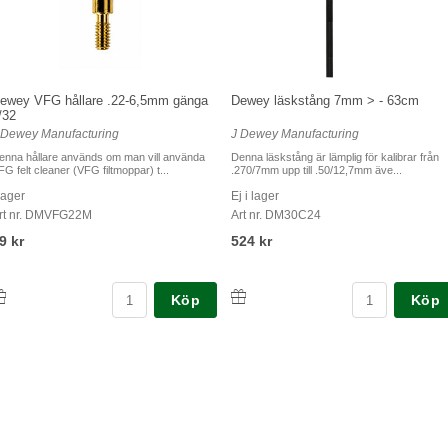
ewey VFG hållare .22-6,5mm gänga
Dewey läskstång 7mm > - 63cm
/32
 Dewey Manufacturing
J Dewey Manufacturing
enna hållare används om man vill använda
Denna läskstång är lämplig för kalibrar från
FG felt cleaner (VFG filtmoppar) t...
.270/7mm upp till .50/12,7mm äve...
 lager
Ej i lager
rt nr. DMVFG22M
Art nr. DM30C24
9 kr
524 kr
Köp
Köp