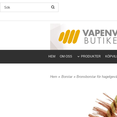
HEM
OM OSS
PRODUKTER
KÖPVI
Hem
»
Borstar
»
Bronsborstar för hagelgevä