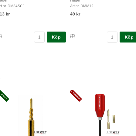
 lager
I lager
rt nr. DM34SC1
Art nr. DMM12
13 kr
49 kr
Köp
Köp
e