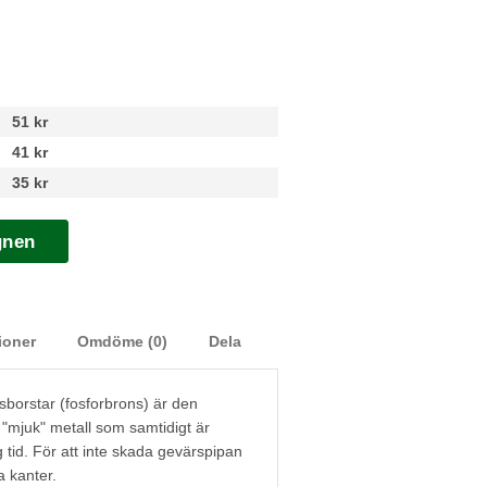
51 kr
41 kr
35 kr
gnen
ioner
Omdöme (0)
Dela
borstar (fosforbrons) är den
"mjuk" metall som samtidigt är
g tid. För att inte skada gevärspipan
 kanter.