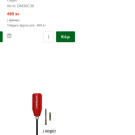
I lager
Art nr. DM30C36
499 kr
(
524 kr
)
Tidigare lägsta pris:
499 kr
Köp