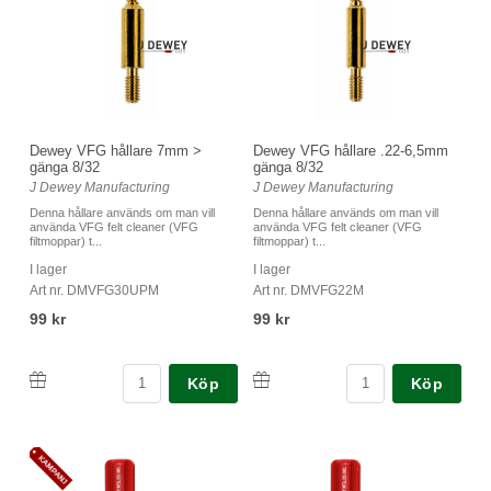
Dewey VFG hållare 7mm >
Dewey VFG hållare .22-6,5mm
gänga 8/32
gänga 8/32
J Dewey Manufacturing
J Dewey Manufacturing
Denna hållare används om man vill
Denna hållare används om man vill
använda VFG felt cleaner (VFG
använda VFG felt cleaner (VFG
filtmoppar) t...
filtmoppar) t...
I lager
I lager
Art nr. DMVFG30UPM
Art nr. DMVFG22M
99 kr
99 kr
Köp
Köp