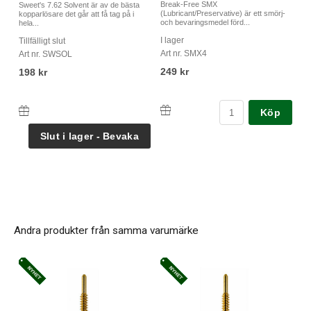
Break-Free SMX
Sweet's 7.62 Solvent är av de bästa
(Lubricant/Preservative) är ett smörj-
kopparlösare det går att få tag på i
och bevaringsmedel förd...
hela...
I lager
Tillfälligt slut
Art nr. SMX4
Art nr. SWSOL
249 kr
198 kr
Köp
Andra produkter från samma varumärke