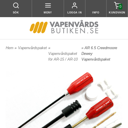
0
SÖK
MENY
LOGGA IN
INFO
KUNDVAGN
Hem
»
Vapenvårdspaket
»
» AR 6.5 Creedmoore
Vapenvårdspaket
Dewey
för AR-15 / AR-10
Vapenvårdspaket