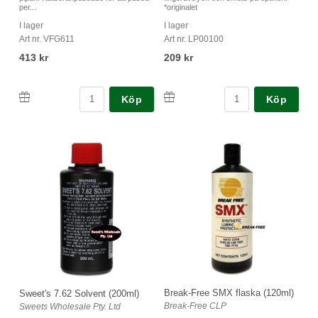
per...
*originalet
I lager
I lager
Art nr. VFG611
Art nr. LP00100
413 kr
209 kr
Köp
Köp
Break-Free SMX flaska (120ml)
Sweet's 7.62 Solvent (200ml)
Break-Free CLP
Sweets Wholesale Pty. Ltd