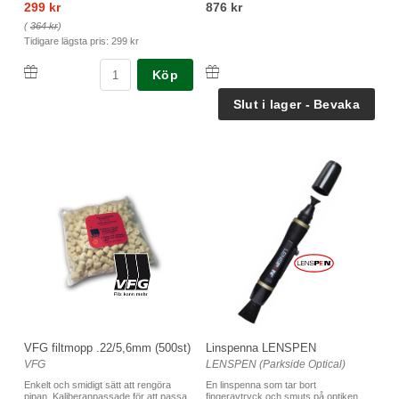
876 kr
299 kr
(
364 kr
)
Tidigare lägsta pris:
299 kr
Köp
VFG filtmopp .22/5,6mm (500st)
Linspenna LENSPEN
VFG
LENSPEN (Parkside Optical)
Enkelt och smidigt sätt att rengöra
En linspenna som tar bort
pipan. Kaliberanpassade för att passa
fingeravtryck och smuts på optiken.