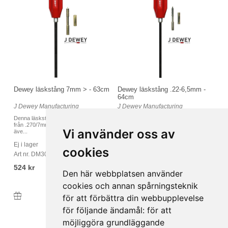
Dewey läskstång 7mm > - 63cm
Dewey läskstång .22-6,5mm -
64cm
J Dewey Manufacturing
J Dewey Manufacturing
Denna läskstång är lämplig för kalibrar
En Dewey läskstång är de bästa som
från .270/7mm upp till .50/12,7mm
finns på marknaden och det som andra
Vi använder oss av
äve...
tillv...
Ej i lager
I lager
cookies
Art nr. DM30C24
Art nr. DM22C24
524 kr
524 kr
Den här webbplatsen använder
cookies och annan spårningsteknik
för att förbättra din webbupplevelse
Köp
Köp
för följande ändamål:
för att
möjliggöra grundläggande