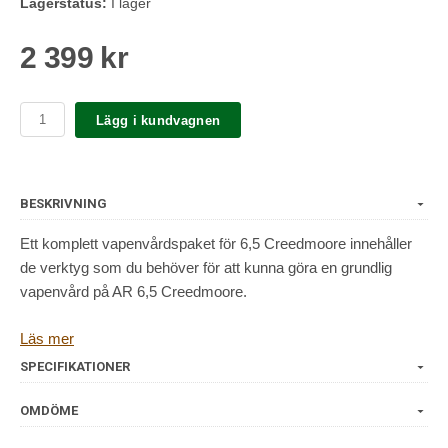
Lagerstatus:
I lager
2 399 kr
Lägg i kundvagnen
BESKRIVNING
Ett komplett vapenvårdspaket för 6,5 Creedmoore innehåller
de verktyg som du behöver för att kunna göra en grundlig
vapenvård på AR 6,5 Creedmoore.
Innehåller:
Läs mer
SPECIFIKATIONER
DM22C30 Dewey läskstång 76cm
Dewey jagg .25/6,5mm
OMDÖME
Borstadapter SMBA .22 till .260
Dewey bronsborste kal .264/6,5mm