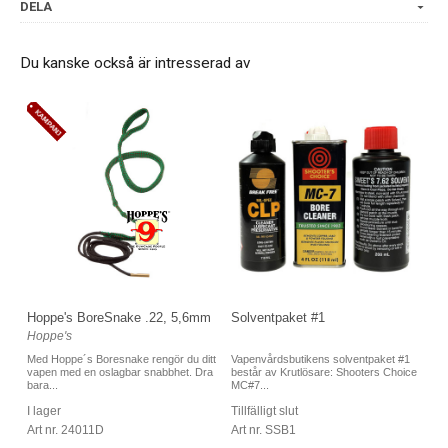
DELA
Dewey draglappar runda 38mm (100st)
DMARL Dewey AR rengöringslänk
Du kanske också är intresserad av
Dewey Patronlägesrengöringsset
Solventpaket #1
Hoppe's BoreSnake .22, 5,6mm
Hoppe's
Vapenvårdsbutikens solventpaket #1
Med Hoppe´s Boresnake rengör du ditt
består av Krutlösare: Shooters Choice
vapen med en oslagbar snabbhet. Dra
MC#7...
bara...
Tillfälligt slut
I lager
Art nr. SSB1
Art nr. 24011D