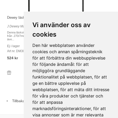
Dewey läskstång 7mm > - 63cm
Dewey läskstång .22-6,5mm -
64cm
Vi använder oss av
J Dewey Manufacturing
J Dewey Manufacturing
cookies
Denna läskstång är lämplig för kalibrar
En Dewey läskstång är de bästa som
från .270/7mm upp till .50/12,7mm
finns på marknaden och det som andra
äve...
tillv...
Den här webbplatsen använder
Ej i lager
I lager
cookies och annan spårningsteknik
Art nr. DM30C24
Art nr. DM22C24
för att förbättra din webbupplevelse
524 kr
524 kr
för följande ändamål:
för att
möjliggöra grundläggande
Köp
Köp
funktionalitet på webbplatsen
,
för att
ge en bättre upplevelse på
webbplatsen
,
för att mäta ditt intresse
för våra produkter och tjänster och
Tillbaka
för att anpassa
marknadsföringsinteraktioner
,
för att
visa annonser som är mer relevanta