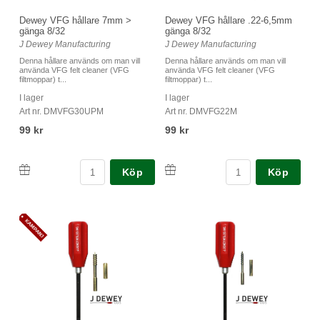
Dewey VFG hållare 7mm >
Dewey VFG hållare .22-6,5mm
gänga 8/32
gänga 8/32
J Dewey Manufacturing
J Dewey Manufacturing
Denna hållare används om man vill
Denna hållare används om man vill
använda VFG felt cleaner (VFG
använda VFG felt cleaner (VFG
filtmoppar) t...
filtmoppar) t...
I lager
I lager
Art nr. DMVFG30UPM
Art nr. DMVFG22M
99 kr
99 kr
Köp
Köp