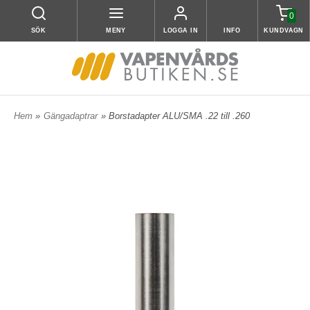
0
SÖK
MENY
LOGGA IN
INFO
KUNDVAGN
Hem
»
Gängadaptrar
» Borstadapter ALU/SMA .22 till .260